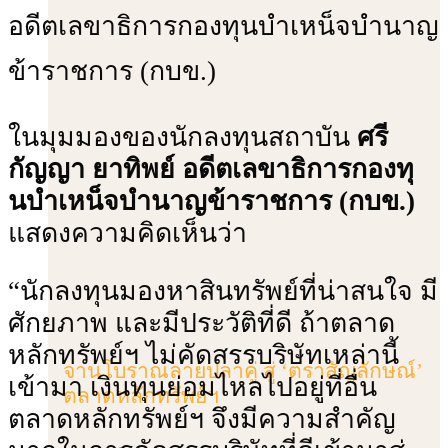
อดีตเลขาธิการกองทุนบําเหน็จบํานาญ
ข้าราชการ (กบข.)
ในมุมมองของนักลงทุนสถาบัน
ศรี
กัญญา ยาทิพย์ อดีตเลขาธิการกองทุ
นบําเหน็จบํานาญข้าราชการ (กบข.)
แสดงความคิดเห็นว่า
“นักลงทุนมองหาสินทรัพย์ที่น่าสนใจ มี
ศักยภาพ และมีประวัติที่ดี ถ้าตลาด
หลักทรัพย์ฯ ไม่คัดสรรบริษัทเหล่านี้
จานโบราณลายปลาคู่ สู่ ‘ตราสัญลักษณ์’
เข้ามา เงินทุนย่อมไหลไปอยู่ที่อื่น
ตลาดหลักทรัพย์ฯ
ตลาดหลักทรัพย์ฯ จึงมีความสำคัญ