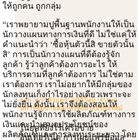
ให้ถูกคน ถูกกลุ่ม
“เราพยายามปูพื้นฐานพนักงานให้เป็น
นักวางแผนทางการเงินที่ดี ไม่ใช่แค่ให้
คําแนะนําว่า ‘ซื้อหุ้นตัวนี้สิ ขายตัวนั้น
สิ’ การเป็นนักวางแผนที่ดีต้องรู้จัก
ลูกค้า รู้ว่าลูกค้าต้องการอะไร ให้
บริการตามที่ลูกค้าต้องการ ไม่ใช่ตาม
เราต้องการ เราไม่อยากให้มีกลุ่มของ
นักลงทุนเก็งกําไรอย่างเดียวเพราะจะ
จาก ‘ข่าวหัวแดง’ สู่มิติใหม่ ‘รายงา
ไม่ยั่งยืน ดังนั้น เราจึงต้องสอนให้
นการซื้้อขายหลักทรัพย์แบบเรียลไทม์
พนักงานรู้จักการใช้ผลิตภัณฑ์ทางการ
เงินและนําเสนอประโยชน์ของ
ในยุคที่ยังไร้เครือข่าย
ผลิตภัณฑ์และการลงทุนระยะยาว โดย
อินเทอร์เน็ต การเผยแพร่ข้อมูล