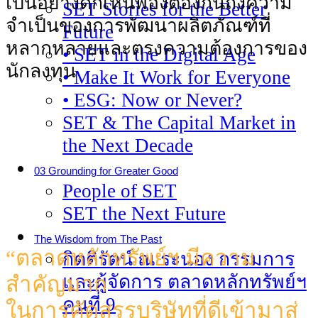
เป็นอย่างดีก็เห็นพ้องต้องกันถึงความ
SET Stories for the Better
จําเป็นของการพัฒนาผลิตภัณฑ์ที่
Future
หลากหลายและตรงความต้องการของ
• SET in the Digital Age
นักลงทุน
• Make It Work for Everyone
• ESG: Now or Never?
SET & The Capital Market in
the Next Decade
03 Grounding for Greater Good
People of SET
SET the Next Future
The Wisdom from The Past
“ตลาดหลักทรัพย์ฯ มีความ
กิตติรัตน์ ณ ระนอง กรรมการ
และผู้จัดการ ตลาดหลักทรัพย์ฯ
สําคัญมาก
คนที่ 9
ในการคัดสรรบริษัทที่ดีเข้ามาสู่