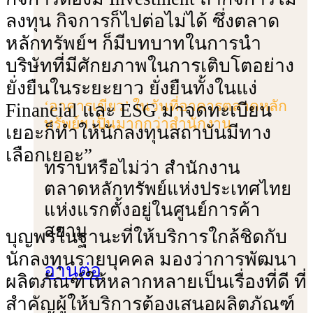
ลงทุน กิจการก็ไปต่อไม่ได้ ซึ่งตลาด
หลักทรัพย์ฯ ก็มีบทบาทในการนํา
บริษัทที่มีศักยภาพในการเติบโตอย่าง
ยั่งยืนในระยะยาว ยั่งยืนทั้งในแง่
‘อาคารเขียว’ ในวันที่อาคารตลาดหลัก
Financial และ ESG มาจดทะเบียน
ทรัพย์ฯ เป็นมากกว่าสำนักงาน
เยอะก็ทําให้นักลงทุนสถาบันมีทาง
เลือกเยอะ”
ทราบหรือไม่ว่า สํานักงาน
ตลาดหลักทรัพย์แห่งประเทศไทย
แห่งแรกตั้งอยู่ในศูนย์การค้า
สยาม
บุญพรในฐานะที่ให้บริการใกล้ชิดกับ
นักลงทุนรายบุคคล มองว่าการพัฒนา
อ่านต่อ
ผลิตภัณฑ์ให้หลากหลายเป็นเรื่องที่ดี ที่
สําคัญผู้ให้บริการต้องเสนอผลิตภัณฑ์