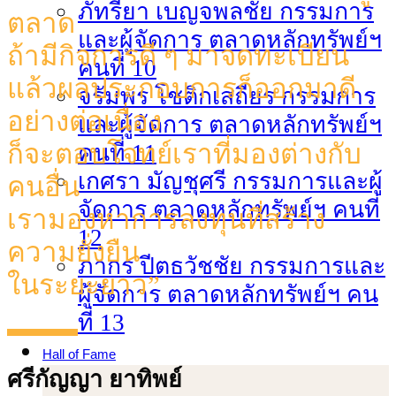
ภัทรียา เบญจพลชัย กรรมการ
ตลาด
และผู้จัดการ ตลาดหลักทรัพย์ฯ
ถ้ามีกิจการดี ๆ มาจดทะเบียน
คนที่ 10
แล้วผลประกอบการก็ออกมาดี
จรัมพร โชติกเสถียร กรรมการ
อย่างต่อเนื่อง
และผู้จัดการ ตลาดหลักทรัพย์ฯ
ก็จะตอบโจทย์เราที่มองต่างกับ
คนที่ 11
เกศรา มัญชุศรี กรรมการและผู้
คนอื่น
จัดการ ตลาดหลักทรัพย์ฯ คนที่
เรามองหาการลงทุนที่สร้าง
12
ความยั่งยืน
ภากร ปีตธวัชชัย กรรมการและ
ในระยะยาว”
ผู้จัดการ ตลาดหลักทรัพย์ฯ คน
ที่ 13
Hall of Fame
ศรีกัญญา ยาทิพย์