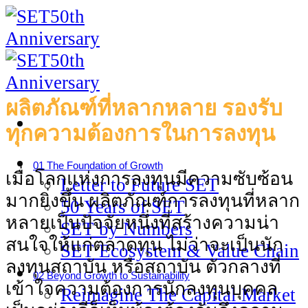
Skip
to
content
ผลิตภัณฑ์ที่หลากหลาย รองรับ
ทุกความต้องการในการลงทุน
01 The Foundation of Growth
เมื่อโลกแห่งการลงทุนมีความซับซ้อน
Letter to Future SET
มากยิ่งขึ้น ผลิตภัณฑ์การลงทุนที่หลาก
50 Years of SET
หลายเป็นปัจจัยหนึ่งที่สร้างความน่า
SET by Numbers
สนใจให้แก่ตลาดทุน ไม่ว่าจะเป็นนัก
SET Ecosystem & Value Chain
ลงทุนสถาบัน หรือสถาบัน ตัวกลางที่
02 Beyond Growth to Sustainability
เข้าใจความต้องการนักลงทุนบุคคล
Reimagine The Capital Market