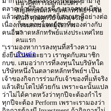
มากในการคัดสรรบริษัทที่ดีเข้ามาสู่
แนวคิดการออกแบบตรา
ตลาด ถ้ามีกิจการดี ๆ มาจดทะเบียน
สัญลักษณ์ตลาดหลักทรัพย์ฯ เริ่ม
แล้วผลประกอบการก็ออกมาดีอย่างต่อ
ต้นที่ คุณศุกรีย์ แก้วเจริญ
เนื่อง ก็จะตอบโจทย์เราที่มองต่างกับ
กรรมการและผู้จัดการ
คนอื่น”
ตลาดหลักทรัพย์แห่งประเทศไทย
คนแรก
“เรามองหาการลงทุนที่สร้างความ
อ่านต่อ
ยั่งยืนในระยะยาว เราพูดกับสมาชิก
กบข. เสมอว่าการที่ลงทุนในบริษัทใด
บริษัทหนึ่งในตลาดหลักทรัพย์ฯ เป็น
เจ้าของกิจการร่วมกับเจ้าของที่แท้จริง
แล้วเติบโตไปด้วยกัน เพราะฉะนั้นแปล
ว่าไม่ได้คาดหวังว่าทุกปีจะต้องกําไร
ทุกปีจะต้อง Perform เพราะเรามองว่า
กิจการต้องมี Investment ถ้ากิจการไม่