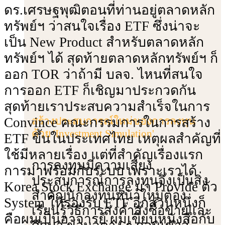
ดร.เศรษฐพุฒิตอนที่ท่านอยู่ตลาดหลัก
ทรัพย์ฯ ว่าสนใจเรื่อง ETF ซึ่งน่าจะ
เป็น New Product สําหรับตลาดหลัก
ทรัพย์ฯ ได้ สุดท้ายตลาดหลักทรัพย์ฯ ก็
ออก TOR ว่าถ้ามี บลจ. ไหนที่สนใจ
การออก ETF ก็เชิญมาประกวดกัน
สุดท้ายเราประสบความสําเร็จในการ
Convince คณะกรรมการ
ในการสร้าง
สร้างประสบการณ์ใหม่ของการลงทุน
ด้วย 'Investment Simulation'
ETF ขึ้นในประเทศไทย เหตุผลสําคัญที่
ใช้มีหลายเรื่อง แต่ที่สําคัญเรื่องแรก
การลงทุนมีความเสี่ยง
การมาพร้อมกับระบบ เพราะเราได้
ประสบการณ์การลงทุนจึงเป็นสิ่ง
Korea Stock Exchange มา Provide ตัว
สําคัญนักลงทุนหน้าใหม่ต้อง
System ให้รองรับ ETF อีกส่วนหนึ่งก็
เรียนรู้วิธีการส่งคําสั่งซื้อขายและ
คือผมเป็นอาจารย์ ผมเขียนหนังสือกับ