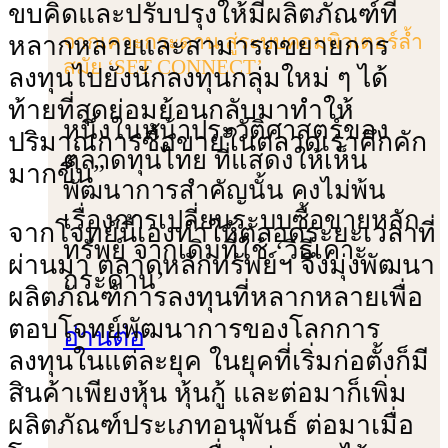
ขบคิดและปรับปรุงให้มีผลิตภัณฑ์ที่
จากเคาะกระดาน สู่ระบบคอมพิวเตอร์ล้ำ
หลากหลายและสามารถขยายการ
สมัย ‘SET CONNECT’
ลงทุนไปยังนักลงทุนกลุ่มใหม่ ๆ ได้
ท้ายที่สุดย่อมย้อนกลับมาทําให้
หนึ่งในหน้าประวัติศาสตร์ของ
ปริมาณการซื้อขายในตลาดเราคึกคัก
ตลาดทุนไทย ที่แสดงให้เห็น
มากขึ้น”
พัฒนาการสําคัญนั้น คงไม่พ้น
เรื่องการเปลี่ยนระบบซื้อขายหลัก
จากโจทย์นี้เองทําให้ตลอดระยะเวลาที่
ทรัพย์ จากเดิมที่ใช้ ‘วิธีเคาะ
ผ่านมา ตลาดหลักทรัพย์ฯ จึงมุ่งพัฒนา
กระดาน’
ผลิตภัณฑ์การลงทุนที่หลากหลายเพื่อ
ตอบโจทย์พัฒนาการของโลกการ
อ่านต่อ
ลงทุนในแต่ละยุค ในยุคที่เริ่มก่อตั้งก็มี
สินค้าเพียงหุ้น หุ้นกู้ และต่อมาก็เพิ่ม
ผลิตภัณฑ์ประเภทอนุพันธ์ ต่อมาเมื่อ