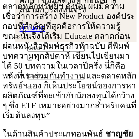
ศึกษา ข้อมูลต่าง ๆ ก่อนเข้าสู่
ตลาดหลักทรัพย์ฯ ดังนั้น ผมมีความ
สนามการลงทุนจริง
เชื่อว่าการสร้าง New Product องค์ประ
กอบที่สําคัญที่สุดคือการให้ความรู้
อ่านต่อ
ขณะนั้นจึงได้เริ่ม Educate ตลาดก่อน
ผ่านหนังสือพิมพ์ธุรกิจห้าฉบับ ตีพิมพ์
บทความทุกสัปดาห์ เขียนไปเขียนมา
ได้ 50 บทความในเวลาปีครึ่ง นี่ก็คือ
พลังที่เราร่วมกันทํางาน และตลาดหลัก
ทรัพย์ฯ เอง ก็เห็นประโยชน์ของการหา
ผลิตภัณฑ์ที่จะเข้ากับนักลงทุนได้กว้าง
ๆ ซึ่ง ETF เหมาะอย่างมากสําหรับคนที่
เริ่มต้นลงทุน”
ในด้านสินค้าประเภทอนุพันธ์
ชาญชัย