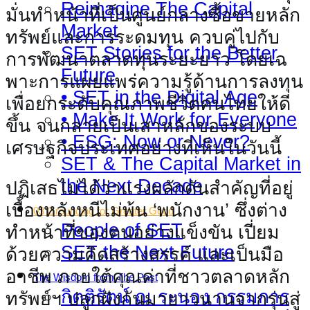
Reimagine The Capital
มั่นทำหน้าที่เป็นศูนย์กลางซื้อขายหลัก
Market
ทรัพย์และการระดมทุน ควบคู่ไปกับ
SET Stories for the Better
การพัฒนาตลาดทุนระยะยาว โดยเฉ
Future
พาะการแผยแพร่ความรู้ด้านการลงทุน
• SET in the Digital Age
เพื่อยกระดับคุณภาพชีวิตคนไทยให้ดี
• Make It Work for Everyone
ขึ้น จนกลายเป็นเสาหลักของระบบ
• ESG: Now or Never?
เศรษฐกิจประเทศอย่างที่เห็นในวันนี้
SET & The Capital Market in
the Next Decade
ปฏิเสธไม่ได้ว่าแรงผลักดันสําคัญที่อยู่
เบื้องหลังหนีไม่พ้น ‘พนักงาน’ ซึ่งต่าง
03 Grounding for Greater Good
People of SET
ทําหน้าที่ของตนอย่างแข็งขัน เปี่ยม
SET the Next Future
ด้วยความคิดสร้างสรรค์ และเป็นมือ
อาชีพ ภายใต้คุณค่าที่ชาวตลาดหลัก
The Wisdom from The Past
กิตติรัตน์ ณ ระนอง กรรมการ
ทรัพย์ฯ ปลูกฝังกันมายาวนานจากรุ่นสู่