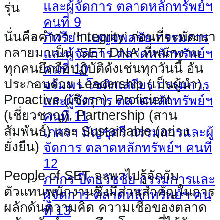
และผู้จัดการ ตลาดหลักทรัพย์ฯ
รุ่น
คนที่ 9
นั่นคือคําว่า ‘Integrity’ ก่อนที่จะพัฒนา
ภัทรียา เบญจพลชัย กรรมการ
กลายมาเป็น ‘SET DNA’ ที่พนักงาน
และผู้จัดการ ตลาดหลักทรัพย์ฯ
ทุกคนยึดถือปฏิบัติดังเช่นทุกวันนี้ อัน
คนที่ 10
ประกอบด้วย Leadership (เป็นผู้นำ),
จรัมพร โชติกเสถียร กรรมการ
Proactive (เชิงรุก), Proficient
และผู้จัดการ ตลาดหลักทรัพย์ฯ
(เชี่ยวชาญ), Partnership (สาน
คนที่ 11
สัมพันธ์) และ Sustainable (อย่าง
เกศรา มัญชุศรี กรรมการและผู้
ยั่งยืน)
จัดการ ตลาดหลักทรัพย์ฯ คนที่
12
People of SET จะพาไปรู้จักกับ
ภากร ปีตธวัชชัย กรรมการและ
ตัวแทนพนักงานซึ่งมีส่วนสําคัญในการ
ผู้จัดการ ตลาดหลักทรัพย์ฯ คน
ผลักดันความคิด ความเชื่อของตลาด
ที่ 13