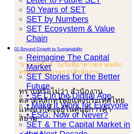
50 Years of SET
SET by Numbers
SET Ecosystem & Value
Chain
02 Beyond Growth to Sustainability
Reimagine The Capital
‘อาคารเขียว’ ในวันที่อาคารตลาดหลัก
Market
ทรัพย์ฯ เป็นมากกว่าสำนักงาน
SET Stories for the Better
Future
ทราบหรือไม่ว่า สํานักงาน
• SET in the Digital Age
ตลาดหลักทรัพย์แห่งประเทศไทย
• Make It Work for Everyone
แห่งแรกตั้งอยู่ในศูนย์การค้า
• ESG: Now or Never?
สยาม
SET & The Capital Market in
the Next Decade