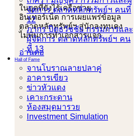
ในยุคที่ยังไร้เครือข่าย
จัดการ ตลาดหลักทรัพย์ฯ คนที่
อินเทอร์เน็ต การเผยแพร่ข้อมูล
12
ตลาดหลักทรัพย์ฯ สู่นักลงทุนคง
ภากร ปีตธวัชชัย กรรมการและ
ไม่พ้นการทําเอกสารแจก
ผู้จัดการ ตลาดหลักทรัพย์ฯ คน
ที่ 13
อ่านต่อ
Hall of Fame
จานโบราณลายปลาคู่
อาคารเขียว
ข่าวหัวแดง
เคาะกระดาน
ห้องสมุดมารวย
Investment Simulation