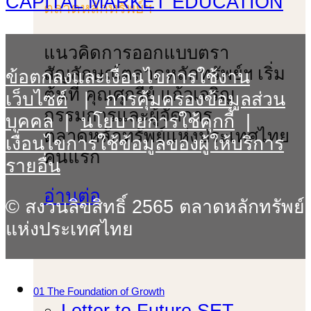
CAPITAL MARKET EDUCATION
ตลาดหลักทรัพย์ฯ
แนวคิดการออกแบบตรา
สัญลักษณ์ตลาดหลักทรัพย์ฯ เริ่ม
ข้อตกลงและเงื่อนไขการใช้งาน
ต้นที่ คุณศุกรีย์ แก้วเจริญ
เว็บไซต์
|
การคุ้มครองข้อมูลส่วน
กรรมการและผู้จัดการ
บุคคล
|
นโยบายการใช้คุกกี้
|
ตลาดหลักทรัพย์แห่งประเทศไทย
เงื่อนไขการใช้ข้อมูลของผู้ให้บริการ
คนแรก
รายอื่น
อ่านต่อ
© สงวนลิขสิทธิ์ 2565 ตลาดหลักทรัพย์
แห่งประเทศไทย
01 The Foundation of Growth
Letter to Future SET