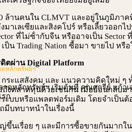
0 ล้านคนใน CLMVT และอยู่ในภูมิภาคที่ม
ังมาเลเซียและสิงคโปร์ หรือเลี้ยวออกไป
or ที่ไม่ซ้ํากับจีน หรืออาจเป็น Sector ท
เป็น Trading Nation ซื้อมา ขายไป หรื
ิตผ่าน Digital Platform
าดหลักทรัพย์ฯ
 กระแสสังคม และ แนวความคิดใหม่ ๆ ทั้
ักทรัพย์ฯ เริ่มต้นที่ คุณศุกรีย์ แก้ว
วมถึงตลาดทุนด้วยเช่นกัน เมื่อย้อนกลับม
แรก
วยระบบหรือแพลตฟอร์มเดิม โดยจําเป็นต้อ
มีบทบาทนําในเรื่องนี้
ึ้นเรื่อย ๆ และมีการซื้อขายกันมากในยุ