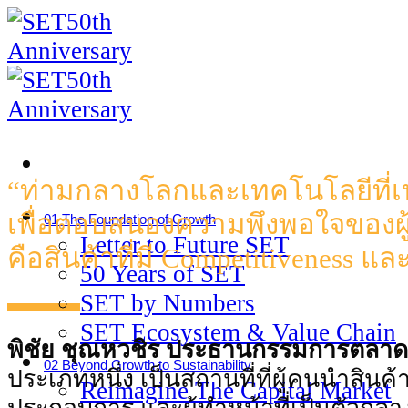
Skip
to
content
“ท่ามกลางโลกและเทคโนโลยีที่เ
เพื่อตอบสนองความพึงพอใจของผู้เ
01 The Foundation of Growth
Letter to Future SET
คือสินค้าที่มี Competitiveness 
50 Years of SET
SET by Numbers
SET Ecosystem & Value Chain
พิชัย ชุณหวชิร ประธานกรรมการตลาดหล
02 Beyond Growth to Sustainability
ประเภทหนึ่ง เป็นสถานที่ที่ผู้คนนําสินค้า
Reimagine The Capital Market