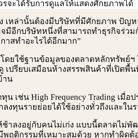
นี้ควรจะได้รับการดูแลให้แสดงศักยภาพได้
ห่ง เหล่านั้นต้องมีบริษัทที่มีศักยภาพ ป
าอาจมีอีกบริษัทหนึ่งที่สามารถทําธุรกิจร่
อกาสทําอะไรได้อีกมาก”
 โดยใช้ฐานข้อมูลของตลาดหลักทรัพย์ฯ ให
ดู เปรียบเสมือนห้างสรรพสินค้าที่เปิดพื้
บ้าน
ดทุน เช่น High Frequency Trading เมื่อ
งทุนรายย่อยได้ใช้อย่างทั่วถึงและในราค
ให้ช้าลงอยู่กับคนไม่เก่ง แบบนี้ตลาดไม่พัฒ
องมีพฤติกรรมที่เหมาะสมด้วย หากทําผิดต