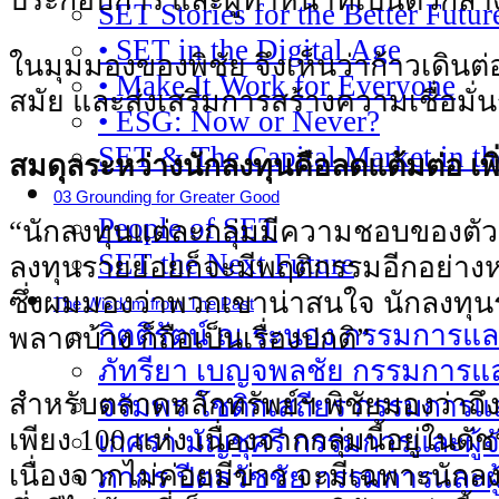
ประกอบการ และผู้ทําหน้าที่เป็นตัวกลางต
SET Stories for the Better Futur
• SET in the Digital Age
ในมุมมองของพิชัย จึงเห็นว่าก้าวเดินต่
• Make It Work for Everyone
สมัย และส่งเสริมการสร้างความเชื่อมั่น
• ESG: Now or Never?
SET & The Capital Market in t
สมดุลระหว่างนักลงทุนคือลดแต้มต่อ เ
03 Grounding for Greater Good
People of SET
“นักลงทุนแต่ละกลุ่มมีความชอบของตัวเ
SET the Next Future
ลงทุนรายย่อยก็จะมีพฤติกรรมอีกอย่างห
ซึ่งผมมองว่าพวกเขาน่าสนใจ นักลงทุนรา
The Wisdom from The Past
กิตติรัตน์ ณ ระนอง กรรมการและ
พลาดบ้าง ก็ถือเป็นเรื่องปกติ”
ภัทรียา เบญจพลชัย กรรมการและ
สําหรับตลาดหลักทรัพย์ฯ พิชัยมองว่าถึงแม
จรัมพร โชติกเสถียร กรรมการและ
เพียง 100 แห่ง เนื่องจากกลุ่มนี้อยู่ใน
เกศรา มัญชุศรี กรรมการและผู้จ
เนื่องจากไม่ค่อยมีข่าว จะมีเฉพาะนักลง
ภากร ปีตธวัชชัย กรรมการและผู้