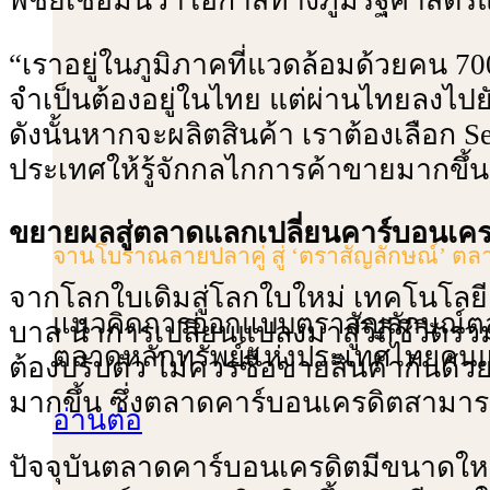
“เราอยู่ในภูมิภาคที่แวดล้อมด้วยคน 70
จําเป็นต้องอยู่ในไทย แต่ผ่านไทยลงไปย
ดังนั้นหากจะผลิตสินค้า เราต้องเลือก Sect
ประเทศให้รู้จักกลไกการค้าขายมากขึ้น 
ขยายผลสู่ตลาดแลกเปลี่ยนคาร์บอนเครด
จานโบราณลายปลาคู่ สู่ ‘ตราสัญลักษณ์’ ตล
จากโลกใบเดิมสู่โลกใบใหม่ เทคโนโลยี
แนวคิดการออกแบบตราสัญลักษณ์ตลาดหล
บาล นําการเปลี่ยนแปลงมาสู่วิถีชีวิตร
ตลาดหลักทรัพย์แห่งประเทศไทยคน
ต้องปรับตัว ไม่ควรซื้อขายสินค้ากันด้
มากขึ้น ซึ่งตลาดคาร์บอนเครดิตสามารถ
อ่านต่อ
ปัจจุบันตลาดคาร์บอนเครดิตมีขนาดใหญ่ข